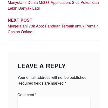
Menyelami Dunia Mr888 Application: Slot, Poker, dan
Lebih Banyak Lagi
NEXT POST
Menjelajahi 73k App: Panduan Terbaik untuk Pemain
Casino Online
LEAVE A REPLY
Your email address will not be published.
Required fields are marked
*
Comment
*