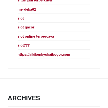
situs judi terpercaya
merdeka62
slot
slot gacor
slot online terpercaya
slot777
https://aikikenkyukaibogor.com
ARCHIVES