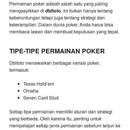
Permainan poker adalah salah satu yang paling
mengasyikkan di
dbltoto
. Ini bukan hanya tentang
keberuntungan tetapi juga tentang strategi dan
keterampilan. Dalam dunia poker, Anda harus bisa
membaca lawan dan membuat keputusan yang tepat.
TIPE-TIPE PERMAINAN POKER
Dbltoto menawarkan berbagai variasi poker,
termasuk:
Texas Hold’em
Omaha
Seven Card Stud
Setiap tipe permainan memiliki aturan dan strategi
yang berbeda. Oleh karena itu, penting untuk
mempelajari setiap jenis permainan sebelum terjun ke