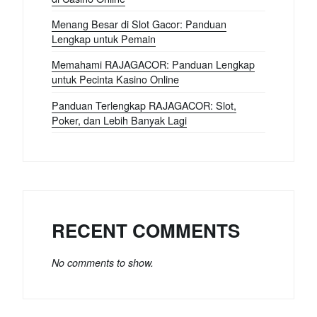
Menang Besar di Slot Gacor: Panduan
Lengkap untuk Pemain
Memahami RAJAGACOR: Panduan Lengkap
untuk Pecinta Kasino Online
Panduan Terlengkap RAJAGACOR: Slot,
Poker, dan Lebih Banyak Lagi
RECENT COMMENTS
No comments to show.