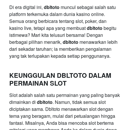
Di era digital ini,
dbltoto
muncul sebagai salah satu
platform terkemuka dalam dunia kasino online.
Semua orang berbicara tentang slot, poker, dan
kasino live, tetapi apa yang membuat
dbltoto
begitu
istimewa? Mari kita telusuri bersama! Dengan
berbagai pilihan menarik,
dbltoto
menawarkan lebih
dari sekadar taruhan; ia memberikan pengalaman
yang tak terlupakan kepada setiap penggunanya.
KEUNGGULAN DBLTOTO DALAM
PERMAINAN SLOT
Slot adalah salah satu permainan yang paling banyak
dimainkan di
dbltoto
. Namun, tidak semua slot
diciptakan sama. Dbltoto menawarkan slot dengan
tema yang beragam, mulai dari petualangan hingga
fantasi. Misalnya, Anda bisa mencoba slot bertema
mitologi yang membawa Anda ke dalam dunia dewa-