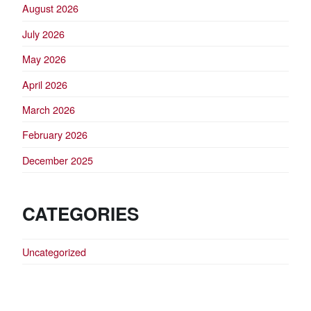
August 2026
July 2026
May 2026
April 2026
March 2026
February 2026
December 2025
CATEGORIES
Uncategorized