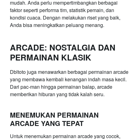
mudah. Anda perlu mempertimbangkan berbagai
faktor seperti performa tim, statistik pemain, dan
kondisi cuaca. Dengan melakukan riset yang baik,
Anda bisa meningkatkan peluang menang.
ARCADE: NOSTALGIA DAN
PERMAINAN KLASIK
Dbltoto juga menawarkan berbagai permainan arcade
yang membawa kembali kenangan indah masa kecil.
Dari pac-man hingga permainan balap, arcade
memberikan hiburan yang tidak kalah seru.
MENEMUKAN PERMAINAN
ARCADE YANG TEPAT
Untuk menemukan permainan arcade yang cocok,