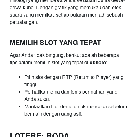
dewa kuno. Dengan grafik yang memukau dan efek
suara yang memikat, setiap putaran menjadi sebuah
petualangan.
MEMILIH SLOT YANG TEPAT
Agar Anda tidak bingung, berikut adalah beberapa
tips dalam memilih slot yang tepat di
dbltoto
:
Pilih slot dengan RTP (Return to Player) yang
tinggi.
Perhatikan tema dan jenis permainan yang
Anda sukai.
Manfaatkan fitur demo untuk mencoba sebelum
bermain dengan uang asli.
LOTERE: RODA