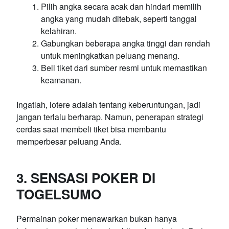
Pilih angka secara acak dan hindari memilih
angka yang mudah ditebak, seperti tanggal
kelahiran.
Gabungkan beberapa angka tinggi dan rendah
untuk meningkatkan peluang menang.
Beli tiket dari sumber resmi untuk memastikan
keamanan.
Ingatlah, lotere adalah tentang keberuntungan, jadi
jangan terlalu berharap. Namun, penerapan strategi
cerdas saat membeli tiket bisa membantu
memperbesar peluang Anda.
3. SENSASI POKER DI
TOGELSUMO
Permainan poker menawarkan bukan hanya