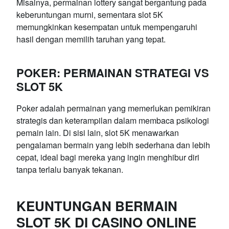
Misalnya, permainan lottery sangat bergantung pada
keberuntungan murni, sementara slot 5K
memungkinkan kesempatan untuk mempengaruhi
hasil dengan memilih taruhan yang tepat.
POKER: PERMAINAN STRATEGI VS
SLOT 5K
Poker adalah permainan yang memerlukan pemikiran
strategis dan keterampilan dalam membaca psikologi
pemain lain. Di sisi lain, slot 5K menawarkan
pengalaman bermain yang lebih sederhana dan lebih
cepat, ideal bagi mereka yang ingin menghibur diri
tanpa terlalu banyak tekanan.
KEUNTUNGAN BERMAIN
SLOT 5K DI CASINO ONLINE