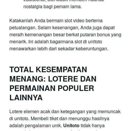
nostalgia bagi pemain lama.
Katakanlah Anda bermain slot video bertema
petualangan. Selain kesenangan, Anda juga dapat
meraih kemenangan besar berkat putaran bonus yang
menarik. Ini adalah bagaimana slot di unitoto
menawarkan lebih dari sekadar keberuntungan.
TOTAL KESEMPATAN
MENANG: LOTERE DAN
PERMAINAN POPULER
LAINNYA
Lotere elemen acak dan ketegangan yang memuncak
di unitoto. Membeli tiket dan menunggu hasilnya
adalah pengalaman unik.
Unitoto
tidak hanya