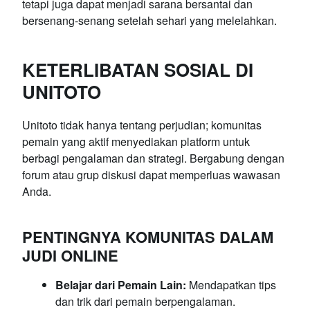
tetapi juga dapat menjadi sarana bersantai dan
bersenang-senang setelah sehari yang melelahkan.
KETERLIBATAN SOSIAL DI
UNITOTO
Unitoto tidak hanya tentang perjudian; komunitas
pemain yang aktif menyediakan platform untuk
berbagi pengalaman dan strategi. Bergabung dengan
forum atau grup diskusi dapat memperluas wawasan
Anda.
PENTINGNYA KOMUNITAS DALAM
JUDI ONLINE
Belajar dari Pemain Lain:
Mendapatkan tips
dan trik dari pemain berpengalaman.