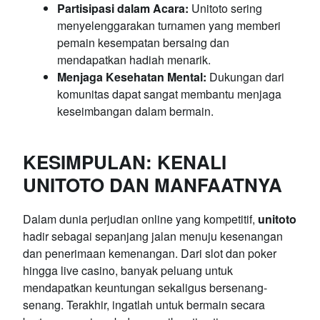
Partisipasi dalam Acara:
Unitoto sering
menyelenggarakan turnamen yang memberi
pemain kesempatan bersaing dan
mendapatkan hadiah menarik.
Menjaga Kesehatan Mental:
Dukungan dari
komunitas dapat sangat membantu menjaga
keseimbangan dalam bermain.
KESIMPULAN: KENALI
UNITOTO DAN MANFAATNYA
Dalam dunia perjudian online yang kompetitif,
unitoto
hadir sebagai sepanjang jalan menuju kesenangan
dan penerimaan kemenangan. Dari slot dan poker
hingga live casino, banyak peluang untuk
mendapatkan keuntungan sekaligus bersenang-
senang. Terakhir, ingatlah untuk bermain secara