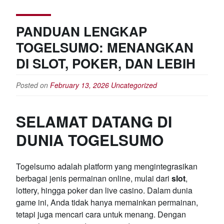
PANDUAN LENGKAP
TOGELSUMO: MENANGKAN
DI SLOT, POKER, DAN LEBIH
Posted on
February 13, 2026
Uncategorized
SELAMAT DATANG DI
DUNIA TOGELSUMO
Togelsumo adalah platform yang mengintegrasikan
berbagai jenis permainan online, mulai dari
slot
,
lottery, hingga poker dan live casino. Dalam dunia
game ini, Anda tidak hanya memainkan permainan,
tetapi juga mencari cara untuk menang. Dengan