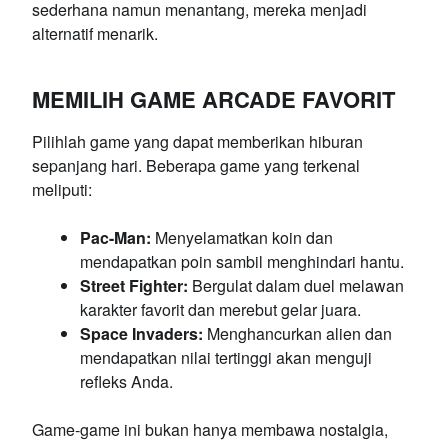
sederhana namun menantang, mereka menjadi
alternatif menarik.
MEMILIH GAME ARCADE FAVORIT
Pilihlah game yang dapat memberikan hiburan
sepanjang hari. Beberapa game yang terkenal
meliputi:
Pac-Man:
Menyelamatkan koin dan
mendapatkan poin sambil menghindari hantu.
Street Fighter:
Bergulat dalam duel melawan
karakter favorit dan merebut gelar juara.
Space Invaders:
Menghancurkan alien dan
mendapatkan nilai tertinggi akan menguji
refleks Anda.
Game-game ini bukan hanya membawa nostalgia,