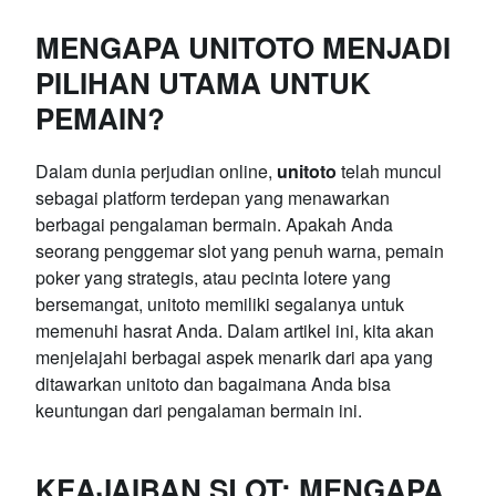
MENGAPA UNITOTO MENJADI
PILIHAN UTAMA UNTUK
PEMAIN?
Dalam dunia perjudian online,
unitoto
telah muncul
sebagai platform terdepan yang menawarkan
berbagai pengalaman bermain. Apakah Anda
seorang penggemar slot yang penuh warna, pemain
poker yang strategis, atau pecinta lotere yang
bersemangat, unitoto memiliki segalanya untuk
memenuhi hasrat Anda. Dalam artikel ini, kita akan
menjelajahi berbagai aspek menarik dari apa yang
ditawarkan unitoto dan bagaimana Anda bisa
keuntungan dari pengalaman bermain ini.
KEAJAIBAN SLOT: MENGAPA