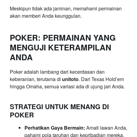
Meskipun tidak ada jaminan, memahami permainan
akan memberi Anda keunggulan.
POKER: PERMAINAN YANG
MENGUJI KETERAMPILAN
ANDA
Poker adalah lambang dari kecerdasan dan
keberanian, terutama di
unitoto
. Dari Texas Hold’em
hingga Omaha, semua variasi ada di ujung jari Anda.
STRATEGI UNTUK MENANG DI
POKER
Perhatikan Gaya Bermain:
Amati lawan Anda,
pahami pola taruhan dan kepribadian mereka.