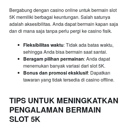
Bergabung dengan casino online untuk bermain slot
5K memiliki berbagai keuntungan. Salah satunya
adalah aksesibilitas. Anda dapat bermain kapan saja
dan di mana saja tanpa perlu pergi ke casino fisik.
Fleksibilitas waktu
: Tidak ada batas waktu,
sehingga Anda bisa bermain saat santai.
Beragam pilihan permainan
: Anda dapat
menemukan banyak variasi dari slot 5K.
Bonus dan promosi eksklusif
: Dapatkan
tawaran yang tidak tersedia di casino offline.
TIPS UNTUK MENINGKATKAN
PENGALAMAN BERMAIN
SLOT 5K