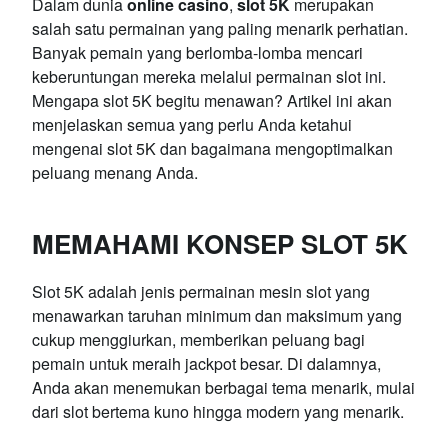
Dalam dunia
online casino
,
slot 5K
merupakan
salah satu permainan yang paling menarik perhatian.
Banyak pemain yang berlomba-lomba mencari
keberuntungan mereka melalui permainan slot ini.
Mengapa slot 5K begitu menawan? Artikel ini akan
menjelaskan semua yang perlu Anda ketahui
mengenai slot 5K dan bagaimana mengoptimalkan
peluang menang Anda.
MEMAHAMI KONSEP SLOT 5K
Slot 5K adalah jenis permainan mesin slot yang
menawarkan taruhan minimum dan maksimum yang
cukup menggiurkan, memberikan peluang bagi
pemain untuk meraih jackpot besar. Di dalamnya,
Anda akan menemukan berbagai tema menarik, mulai
dari slot bertema kuno hingga modern yang menarik.