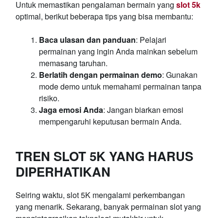
Untuk memastikan pengalaman bermain yang
slot 5k
optimal, berikut beberapa tips yang bisa membantu:
Baca ulasan dan panduan
: Pelajari
permainan yang ingin Anda mainkan sebelum
memasang taruhan.
Berlatih dengan permainan demo
: Gunakan
mode demo untuk memahami permainan tanpa
risiko.
Jaga emosi Anda
: Jangan biarkan emosi
mempengaruhi keputusan bermain Anda.
TREN SLOT 5K YANG HARUS
DIPERHATIKAN
Seiring waktu, slot 5K mengalami perkembangan
yang menarik. Sekarang, banyak permainan slot yang