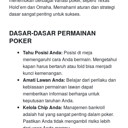
menemukan berbagai variasi poker, seperti Texas
Hold’em dan Omaha. Memahami aturan dan strategi
dasar sangat penting untuk sukses.
DASAR-DASAR PERMAINAN
POKER
Tahu Posisi Anda:
Posisi di meja
memengaruhi cara Anda bermain. Mengetahui
kapan harus bertaruh atau fold bisa menjadi
kunci kemenangan.
Amati Lawan Anda:
Belajar dari perilaku dan
kebiasaan permainan lawan dapat
memberikan informasi berharga untuk
keputusan taruhan Anda.
Kelola Chip Anda:
Manajemen bankroll
adalah hal yang sangat penting dalam poker.
Pastikan Anda tidak mengambil risiko lebih
dari yang Anda mampu.