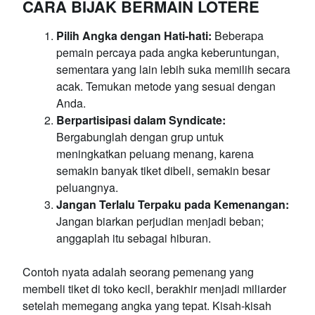
CARA BIJAK BERMAIN LOTERE
Pilih Angka dengan Hati-hati:
Beberapa
pemain percaya pada angka keberuntungan,
sementara yang lain lebih suka memilih secara
acak. Temukan metode yang sesuai dengan
Anda.
Berpartisipasi dalam Syndicate:
Bergabunglah dengan grup untuk
meningkatkan peluang menang, karena
semakin banyak tiket dibeli, semakin besar
peluangnya.
Jangan Terlalu Terpaku pada Kemenangan:
Jangan biarkan perjudian menjadi beban;
anggaplah itu sebagai hiburan.
Contoh nyata adalah seorang pemenang yang
membeli tiket di toko kecil, berakhir menjadi miliarder
setelah memegang angka yang tepat. Kisah-kisah