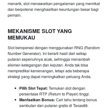
menarik, slot menawarkan pengalaman yang memikat
dan berpotensi menghasilkan keuntungan besar bagi
pemain.
MEKANISME SLOT YANG
MEMUKAU
Slot beroperasi dengan menggunakan RNG (Random
Number Generator). Ini berarti hasil dari setiap
putaran sepenuhnya acak, sehingga menambah
elemen ketegangan dan kejutan. Anda tak bisa
memprediksi kemenangan, tetapi ada beberapa
strategi yang dapat meningkatkan peluang Anda.
Pilih Slot Tepat:
Temukan slot dengan
persentase RTP (Return to Player) tinggi.
Manfaatkan Bonus:
Cari tahu tentang bonus
sambutan dan putaran gratis di Texas88.