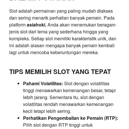
Slot adalah permainan yang paling mudah diakses
dan sering menarik perhatian banyak pemain. Pada
platform
asiahoki
, Anda akan menemukan beragam
jenis slot dari tema yang sederhana hingga yang
kompleks. Setiap slot memiliki karakteristik unik, dan
ini adalah alasan mengapa banyak pemain kembali
lagi untuk mencoba keberuntungan mereka.
TIPS MEMILIH SLOT YANG TEPAT
Pahami Volatilitas:
Slot dengan volatilitas
tinggi menawarkan kemenangan besar, tetapi
lebih jarang. Sementara itu, slot dengan
volatilitas rendah menawarkan kemenangan
kecil tetapi lebih sering.
Perhatikan Pengembalian ke Pemain (RTP):
Pilih slot dengan RTP tinggi untuk