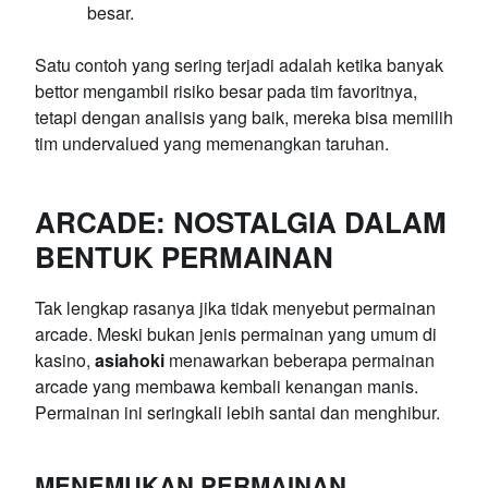
besar.
Satu contoh yang sering terjadi adalah ketika banyak
bettor mengambil risiko besar pada tim favoritnya,
tetapi dengan analisis yang baik, mereka bisa memilih
tim undervalued yang memenangkan taruhan.
ARCADE: NOSTALGIA DALAM
BENTUK PERMAINAN
Tak lengkap rasanya jika tidak menyebut permainan
arcade. Meski bukan jenis permainan yang umum di
kasino,
asiahoki
menawarkan beberapa permainan
arcade yang membawa kembali kenangan manis.
Permainan ini seringkali lebih santai dan menghibur.
MENEMUKAN PERMAINAN