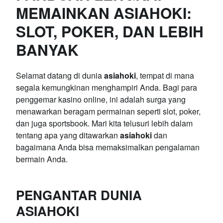
MEMAINKAN ASIAHOKI:
SLOT, POKER, DAN LEBIH
BANYAK
Selamat datang di dunia
asiahoki
, tempat di mana
segala kemungkinan menghampiri Anda. Bagi para
penggemar kasino online, ini adalah surga yang
menawarkan beragam permainan seperti slot, poker,
dan juga sportsbook. Mari kita telusuri lebih dalam
tentang apa yang ditawarkan
asiahoki
dan
bagaimana Anda bisa memaksimalkan pengalaman
bermain Anda.
PENGANTAR DUNIA
ASIAHOKI