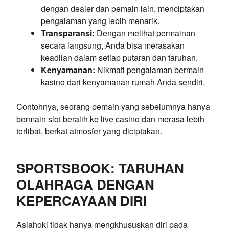
dengan dealer dan pemain lain, menciptakan
pengalaman yang lebih menarik.
Transparansi:
Dengan melihat permainan
secara langsung, Anda bisa merasakan
keadilan dalam setiap putaran dan taruhan.
Kenyamanan:
Nikmati pengalaman bermain
kasino dari kenyamanan rumah Anda sendiri.
Contohnya, seorang pemain yang sebelumnya hanya
bermain slot beralih ke live casino dan merasa lebih
terlibat, berkat atmosfer yang diciptakan.
SPORTSBOOK: TARUHAN
OLAHRAGA DENGAN
KEPERCAYAAN DIRI
Asiahoki tidak hanya mengkhususkan diri pada