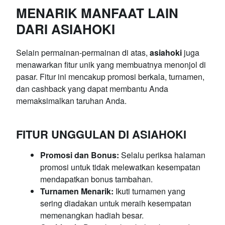
MENARIK MANFAAT LAIN
DARI ASIAHOKI
Selain permainan-permainan di atas,
asiahoki
juga
menawarkan fitur unik yang membuatnya menonjol di
pasar. Fitur ini mencakup promosi berkala, turnamen,
dan cashback yang dapat membantu Anda
memaksimalkan taruhan Anda.
FITUR UNGGULAN DI ASIAHOKI
Promosi dan Bonus:
Selalu periksa halaman
promosi untuk tidak melewatkan kesempatan
mendapatkan bonus tambahan.
Turnamen Menarik:
Ikuti turnamen yang
sering diadakan untuk meraih kesempatan
memenangkan hadiah besar.